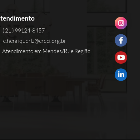
tendimento
( 21 ) 99124-8457
c.henriquerlz@creci.org.br
Atendimento em Mendes/RJ e Região