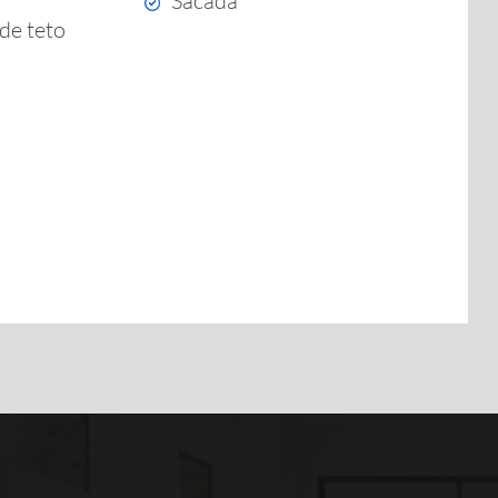
Sacada
de teto