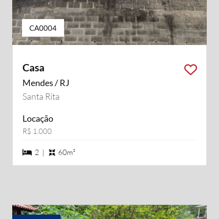
CA0004
Casa
Mendes / RJ
Santa Rita
Locação
R$ 1.000
2 dormiórios
2 |
60m²