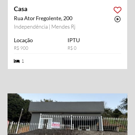
Casa
Rua Ator Fregolente, 200
Possu
Independência | Mendes Rj
Locação
IPTU
R$ 900
R$ 0
1 dormiórios
1